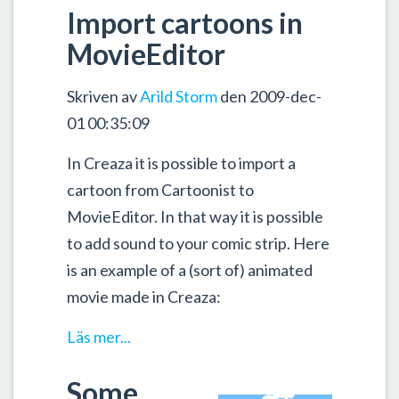
Import cartoons in
MovieEditor
Skriven av
Arild Storm
den 2009-dec-
01 00:35:09
In Creaza it is possible to import a
cartoon from Cartoonist to
MovieEditor. In that way it is possible
to add sound to your comic strip. Here
is an example of a (sort of) animated
movie made in Creaza:
Läs mer...
Some