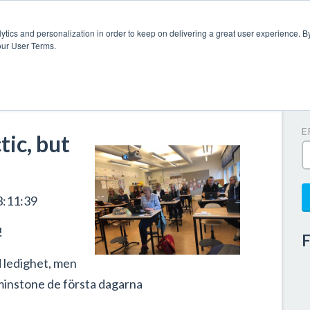
ytics and personalization in order to keep on delivering a great user experience. By
our User Terms.
P
E
tic, but
3:11:39
!
F
 ledighet, men
minstone de första dagarna