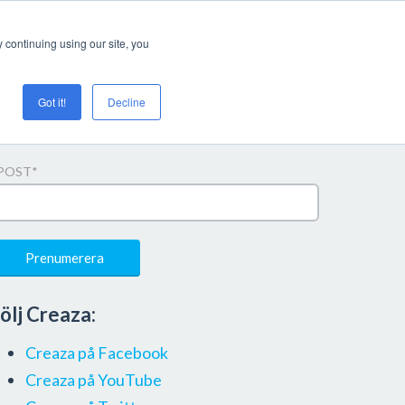
Login/register
 continuing using our site, you
Got it!
Decline
renumerera på uppdateringar
POST
*
ölj Creaza:
Creaza på Facebook
Creaza på YouTube