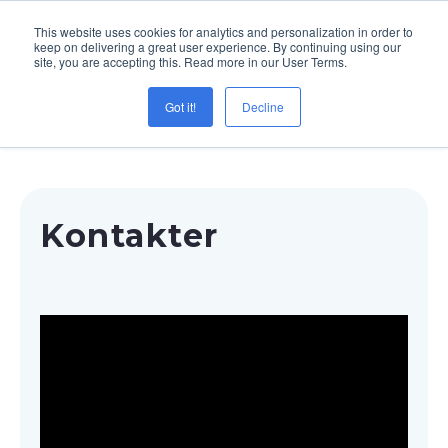
This website uses cookies for analytics and personalization in order to
keep on delivering a great user experience. By continuing using our
site, you are accepting this. Read more in our User Terms.
Menu
Got it!
Decline
Kontakter