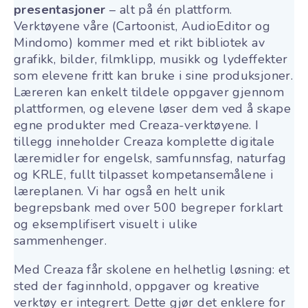
presentasjoner
– alt på én plattform
.
Verktøyene våre (Cartoonist, AudioEditor og
Mindomo) kommer med et rikt bibliotek av
grafikk, bilder, filmklipp, musikk og lydeffekter
som elevene fritt kan bruke i sine produksjoner.
Læreren kan enkelt tildele oppgaver gjennom
plattformen, og elevene løser dem ved å skape
egne produkter med Creaza-verktøyene. I
tillegg inneholder Creaza komplette digitale
læremidler for engelsk, samfunnsfag, naturfag
og KRLE, fullt tilpasset kompetansemålene i
læreplanen
. Vi har også en helt unik
begrepsbank med over 500 begreper forklart
og eksemplifisert visuelt i ulike
sammenhenger.
Med Creaza får skolene en helhetlig løsning: et
sted der faginnhold, oppgaver og kreative
verktøy er integrert. Dette gjør det enklere for