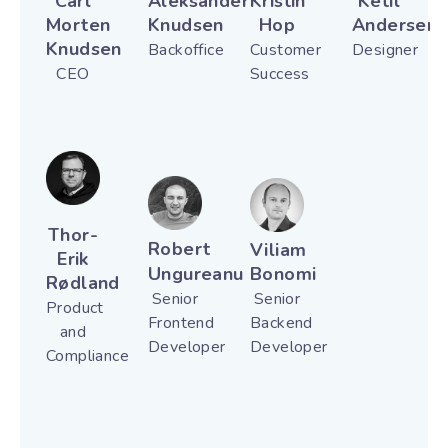
Carl
Aleksander
Kristin
Ketil
Morten
Knudsen
Hop
Andersen
Knudsen
Backoffice
Customer
Designer
CEO
Success
Thor-
Robert
Viliam
Erik
Ungureanu
Bonomi
Rødland
Senior
Senior
Product
Frontend
Backend
and
Developer
Developer
Compliance