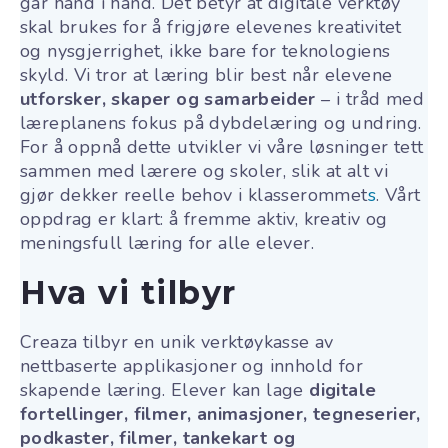
går hånd i hånd. Det betyr at digitale verktøy
skal brukes for å frigjøre elevenes kreativitet
og nysgjerrighet, ikke bare for teknologiens
skyld. Vi tror at læring blir best når elevene
utforsker, skaper og samarbeider
– i tråd med
læreplanens fokus på dybdelæring og undring
.
For å oppnå dette utvikler vi våre løsninger tett
sammen med lærere og skoler, slik at alt vi
gjør dekker reelle behov i klasserommet
s
. Vårt
oppdrag er klart: å fremme aktiv, kreativ og
meningsfull læring for alle elever.
Hva vi tilbyr
Creaza tilbyr en unik verktøykasse av
nettbaserte applikasjoner og innhold for
skapende læring
. Elever kan lage
digitale
fortellinger, filmer, animasjoner, tegneserier,
podkaster, filmer, tankekart og