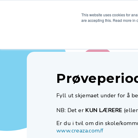
Produkt
Hjelp
Pris
Ku
This website uses cookies for anal
are accepting this. Read more in 
Prøveperio
Fyll ut skjemaet under for å b
NB: Det er
KUN LÆRERE
(elle
Er du i tvil om din skole/kommu
www.creaza.com/f