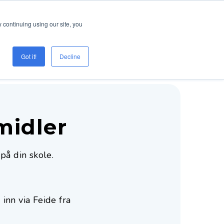
Logg inn
Prøve Creaza?
 continuing using our site, you
Got it!
Decline
midler
på din skole.
inn via Feide fra