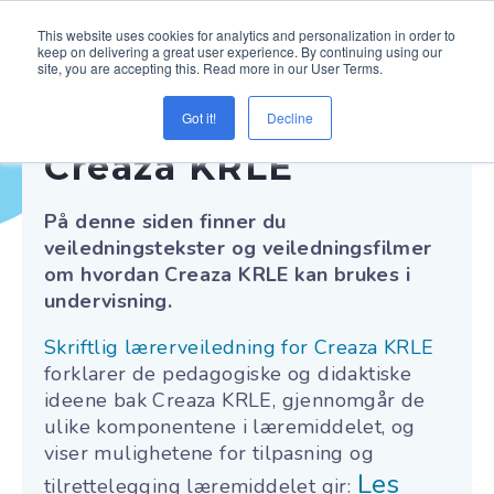
This website uses cookies for analytics and personalization in order to
keep on delivering a great user experience. By continuing using our
site, you are accepting this. Read more in our User Terms.
Got it!
Decline
Creaza KRLE
På denne siden finner du
veiledningstekster og veiledningsfilmer
om hvordan Creaza KRLE kan brukes i
undervisning.
Skriftlig lærerveiledning for Creaza KRLE
forklarer de pedagogiske og didaktiske
ideene bak Creaza KRLE, gjennomgår de
ulike komponentene i læremiddelet, og
viser mulighetene for tilpasning og
Les
tilrettelegging læremiddelet gir: