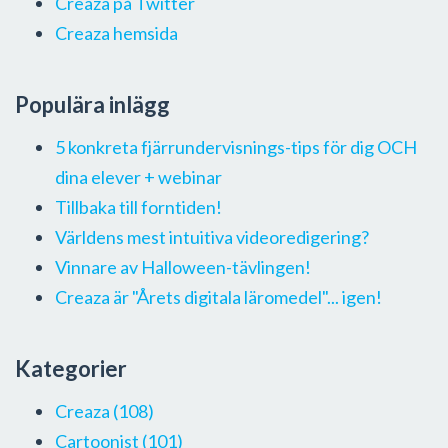
Creaza på Twitter
Creaza hemsida
Populära inlägg
5 konkreta fjärrundervisnings-tips för dig OCH
dina elever + webinar
Tillbaka till forntiden!
Världens mest intuitiva videoredigering?
Vinnare av Halloween-tävlingen!
Creaza är "Årets digitala läromedel"... igen!
Kategorier
Creaza
(108)
Cartoonist
(101)