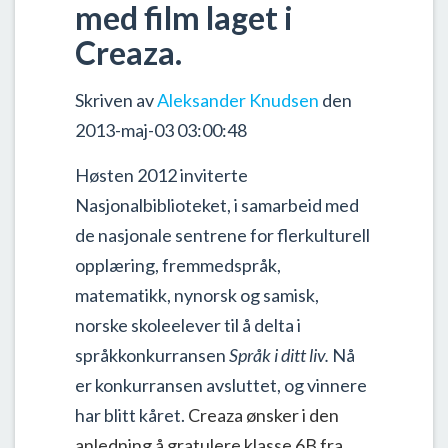
med film laget i
Creaza.
Skriven av
Aleksander Knudsen
den
2013-maj-03 03:00:48
Høsten 2012 inviterte
Nasjonalbiblioteket, i samarbeid med
de nasjonale sentrene for flerkulturell
opplæring, fremmedspråk,
matematikk, nynorsk og samisk,
norske skoleelever til å delta i
språkkonkurransen
Språk i ditt liv.
Nå
er konkurransen avsluttet, og vinnere
har blitt kåret.
Creaza ønsker i den
anledning å gratulere klasse 6B fra