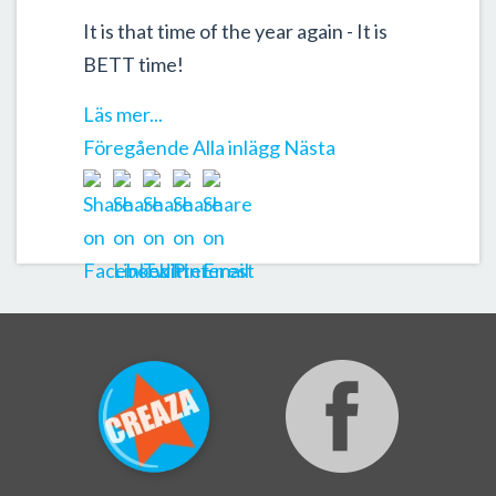
It is that time of the year again - It is
BETT time!
Läs mer...
Föregående
Alla inlägg
Nästa