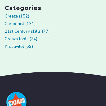
Categories
Creaza (152)
Cartoonist (131)
21st Century skills (77)
Creaza tools (74)
Kreativitet (69)