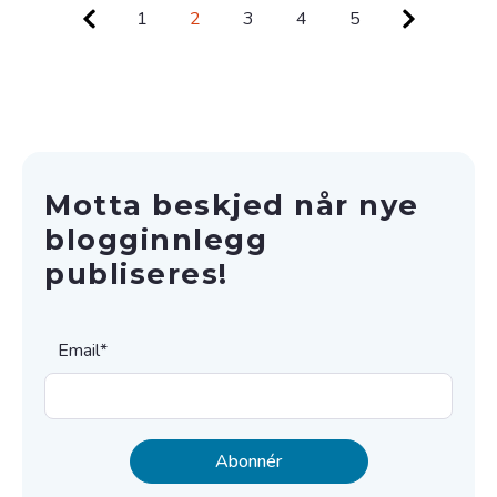
1
2
3
4
5
Motta beskjed når nye
blogginnlegg
publiseres!
Email
*