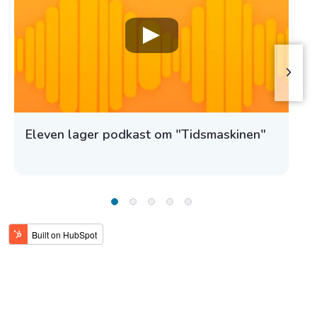
Eleven lager podkast om "Tidsmaskinen"
Bli bedre kjent med våre
læremidler