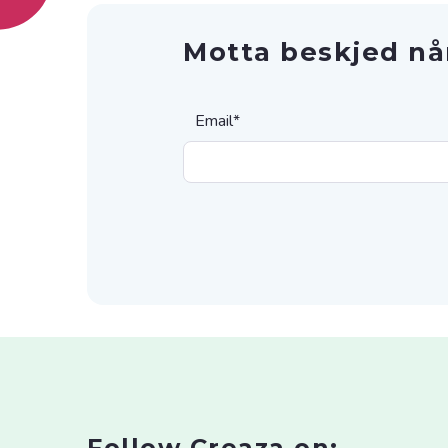
Motta beskjed nå
Email
*
Follow Creaza on: