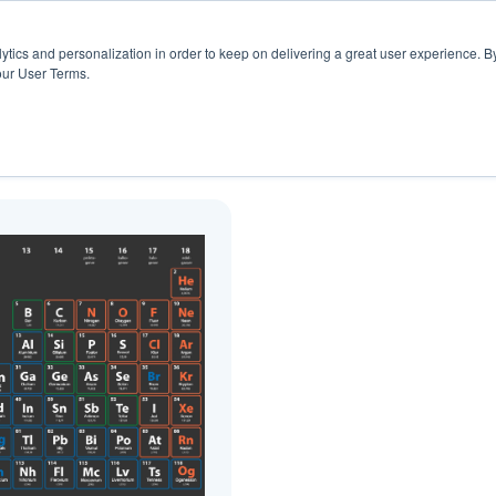
rs
Blogg
ytics and personalization in order to keep on delivering a great user experience. By
our User Terms.
Blogg ( insekter )