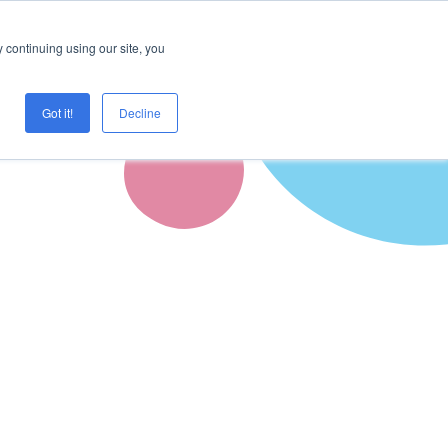
Logg inn
Prøve Creaza?
 continuing using our site, you
Got it!
Decline