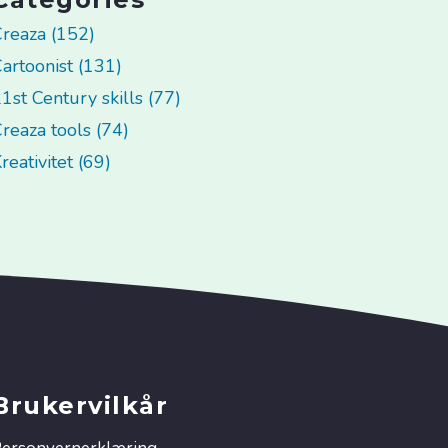
reaza (152)
artoonist (131)
1st Century skills (77)
reaza tools (74)
reativitet (69)
Brukervilkår