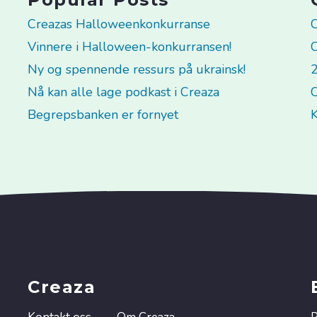
Creazas Halloweenkonkurranse
C
Vinnere i Halloween-konkurransen!
C
Ny og spennende ressurs på ukrainsk!
2
Nå kan alle lage podkast i Creaza
C
Begrepsbanken er fornyet
K
Creaza