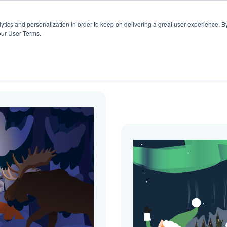
rs
Blogg
ytics and personalization in order to keep on delivering a great user experience. By
our User Terms.
Blogg ( desember )