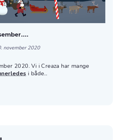
sember....
0. november 2020
mber 2020. Vi i Creaza har mange
nnerledes
i både...