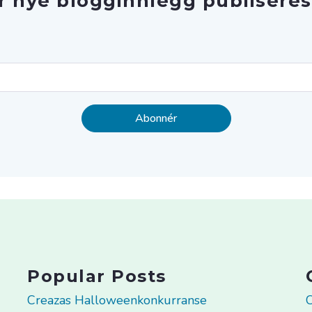
r nye blogginnlegg publiseres
Popular Posts
Creazas Halloweenkonkurranse
C