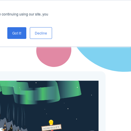
Logg inn
Prøve Creaza?
 continuing using our site, you
Got it!
Decline