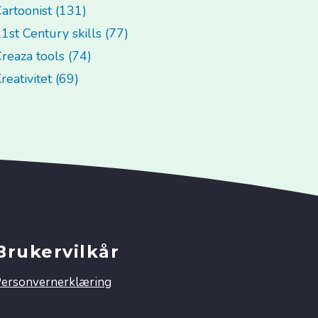
artoonist (131)
1st Century skills (77)
reaza tools (74)
reativitet (69)
Brukervilkår
ersonvernerklæring