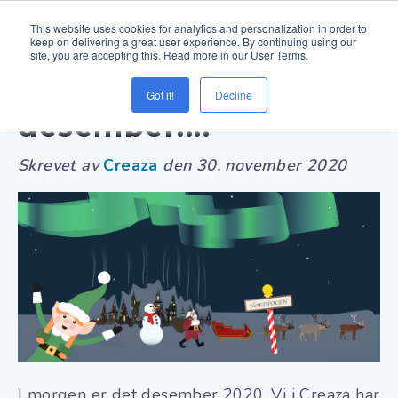
This website uses cookies for analytics and personalization in order to
keep on delivering a great user experience. By continuing using our
site, you are accepting this. Read more in our User Terms.
I morgen er det
Got it!
Decline
desember....
Skrevet av
Creaza
den
30. november 2020
I morgen er det desember 2020. Vi i Creaza har