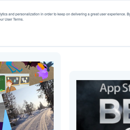
rs
Blogg
ytics and personalization in order to keep on delivering a great user experience. By
our User Terms.
Blogg ( Animation )