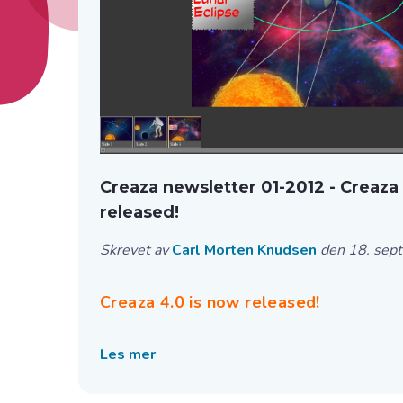
Creaza newsletter 01-2012 - Creaza
released!
Skrevet av
Carl Morten Knudsen
den 18. sep
Creaza 4.0 is now released!
Les mer