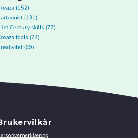
reaza (152)
artoonist (131)
1st Century skills (77)
reaza tools (74)
reativitet (69)
Brukervilkår
ersonvernerklæring