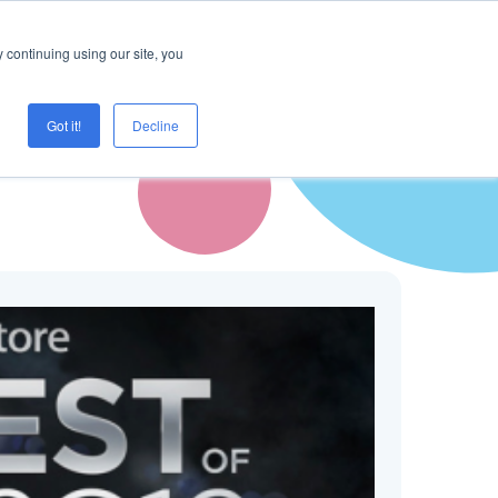
Logg inn
Prøve Creaza?
 continuing using our site, you
Got it!
Decline