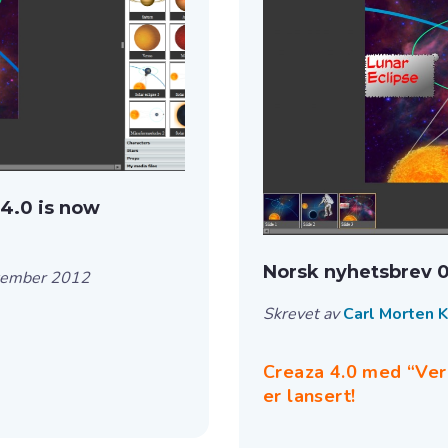
 4.0 is now
Norsk nyhetsbrev 01
tember 2012
Skrevet av
Carl Morten 
Creaza 4.0 med “Ve
er lansert!