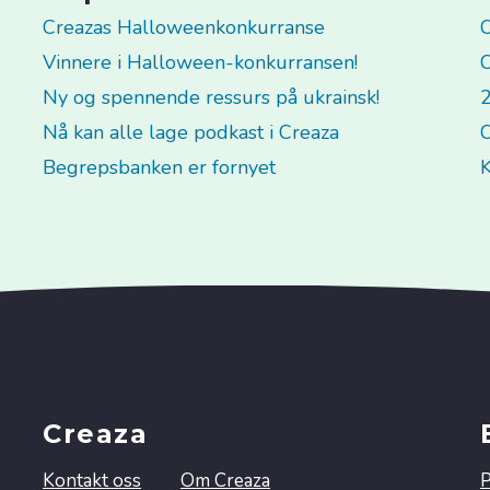
Creazas Halloweenkonkurranse
C
Vinnere i Halloween-konkurransen!
C
Ny og spennende ressurs på ukrainsk!
2
Nå kan alle lage podkast i Creaza
C
Begrepsbanken er fornyet
K
Creaza
Kontakt oss
Om Creaza
P