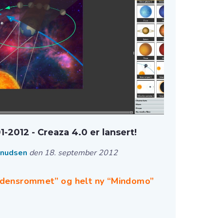
-2012 - Creaza 4.0 er lansert!
Knudsen
den 18. september 2012
rdensrommet” og helt ny “Mindomo”