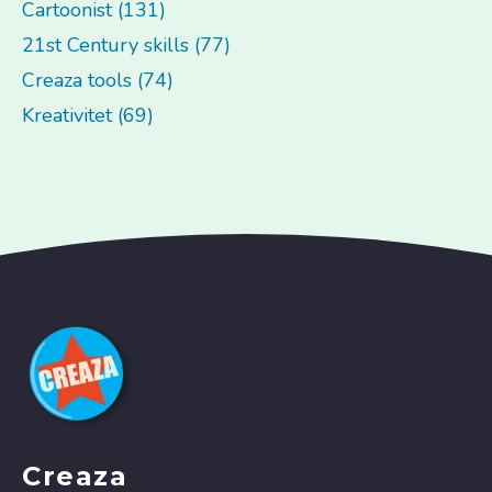
Cartoonist (131)
21st Century skills (77)
Creaza tools (74)
Kreativitet (69)
Creaza