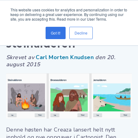
This website uses cookies for analytics and personalization in order to
keep on delivering a great user experience. By continuing using our
site, you are accepting this. Read more in our User Terms.
Tilbake til
Got it!
Decline
steinalderen
Skrevet av
Carl Morten Knudsen
den
20.
august 2015
Denne høsten har Creaza lansert helt nytt
innhold og nye oppgaver i Cartoonist. Den