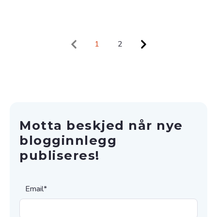
1
2
Motta beskjed når nye
blogginnlegg
publiseres!
Email
*