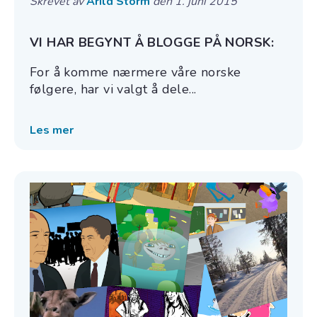
Skrevet av
Arild Storm
den 1. juni 2015
VI HAR BEGYNT Å BLOGGE PÅ NORSK:
For å komme nærmere våre norske
følgere, har vi valgt å dele...
Les mer