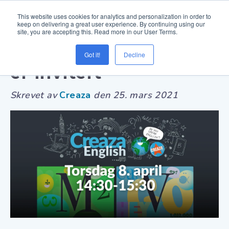
This website uses cookies for analytics and personalization in order to
keep on delivering a great user experience. By continuing using our
site, you are accepting this. Read more in our User Terms.
8. april kl. 14.30 - Du
Got it!
Decline
er invitert
Skrevet av
Creaza
den
25. mars 2021