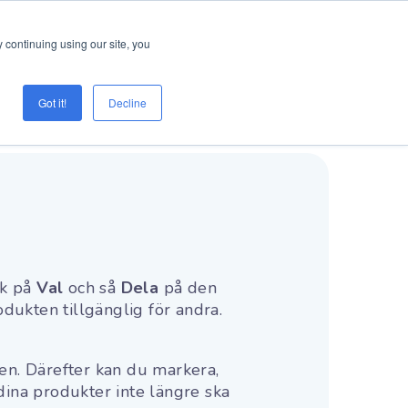
Logga in
Prova Creaza
 continuing using our site, you
Got it!
Decline
ck på
Val
och så
Dela
på den
rodukten tillgänglig för andra.
en. Därefter kan du markera,
 dina produkter inte längre ska