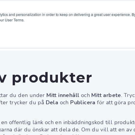
Hjälpsida
Pris
Blogg
Resurser
ytics and personalization in order to keep on delivering a great user experience. By
our User Terms.
Editor
Mindomo
Support
v produkter
ttar du den under
Mitt innehåll
och
Mitt arbete
. Try
fter trycker du på
Dela
och
Publicera
för att göra p
n offentlig länk och en inbäddningskod till produkt
nkarna där du önskar att dela de. Om du vill att en av