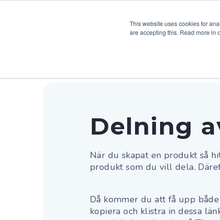
Uppgiftsbank
Om Creaza
This website uses cookies for anal
are accepting this. Read more in 
Arbetsflödet
Cartoonist
Audio
Delning a
När du skapat en produkt så hi
produkt som du vill dela. Däre
Då kommer du att få upp både e
kopiera och klistra in dessa lä