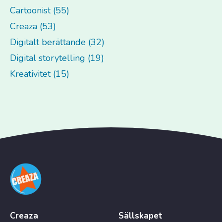
Cartoonist (55)
Creaza (53)
Digitalt berättande (32)
Digital storytelling (19)
Kreativitet (15)
Creaza
Sällskapet