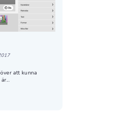
2017
 över att kunna
r...