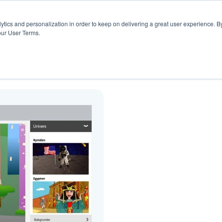
Hjälpsida
Pris
Blogg
Resurser
ytics and personalization in order to keep on delivering a great user experience. By
our User Terms.
Blogg ( Release )