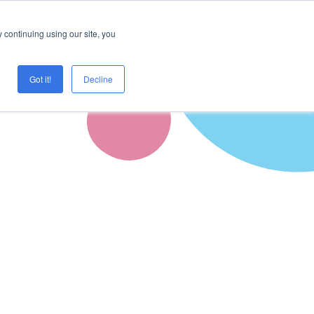
Logga in
Prova Creaza
 continuing using our site, you
Got it!
Decline