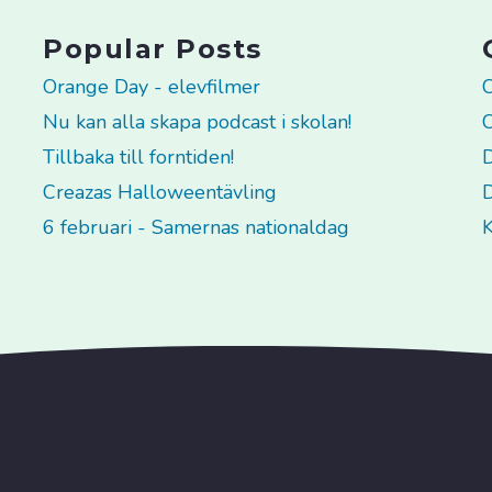
Popular Posts
Orange Day - elevfilmer
C
Nu kan alla skapa podcast i skolan!
C
Tillbaka till forntiden!
D
Creazas Halloweentävling
D
6 februari - Samernas nationaldag
K