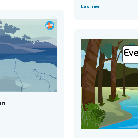
Läs mer
en!