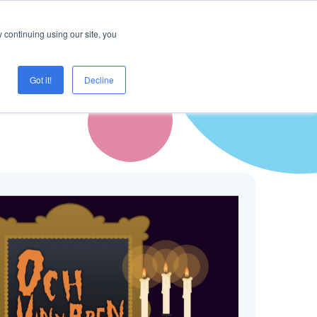
Logga in
Prova Creaza
 continuing using our site, you
Got it!
Decline