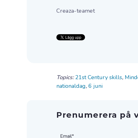
Creaza-teamet
Topics:
21st Century skills
,
Min
nationaldag
,
6 juni
Prenumerera på v
Email
*