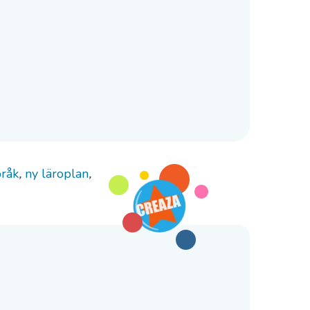
pråk
,
ny läroplan
,