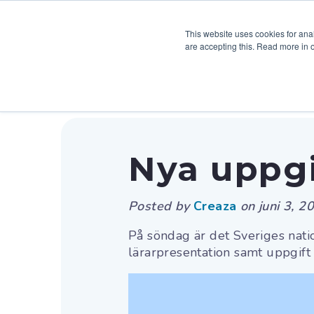
Uppgiftsbank
Om Creaza
This website uses cookies for anal
are accepting this. Read more in 
Nya uppgi
Posted by
Creaza
on
juni 3, 2
På söndag är det Sveriges nati
lärarpresentation samt uppgift at