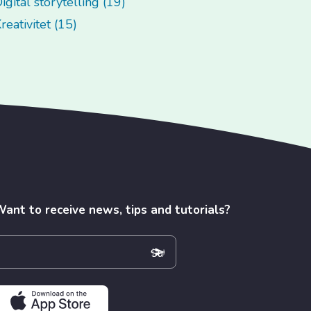
igital storytelling (19)
reativitet (15)
ant to receive news, tips and tutorials?