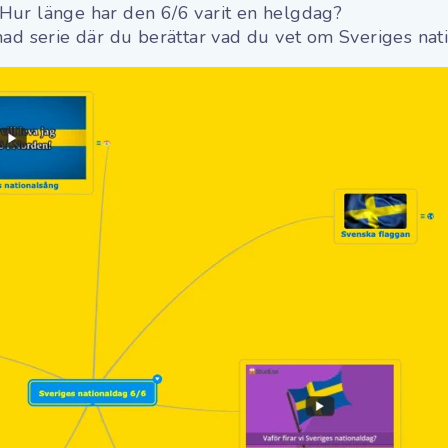
Hur länge har den 6/6 varit en helgdag?
ad serie där du berättar vad du vet om Sveriges nat