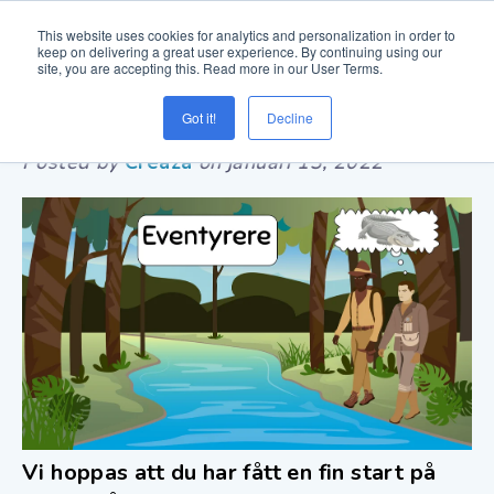
This website uses cookies for analytics and personalization in order to
keep on delivering a great user experience. By continuing using our
site, you are accepting this. Read more in our User Terms.
Creaza World Record
Got it!
Decline
Posted by
Creaza
on
januari 13, 2022
Vi hoppas att du har fått en fin start på