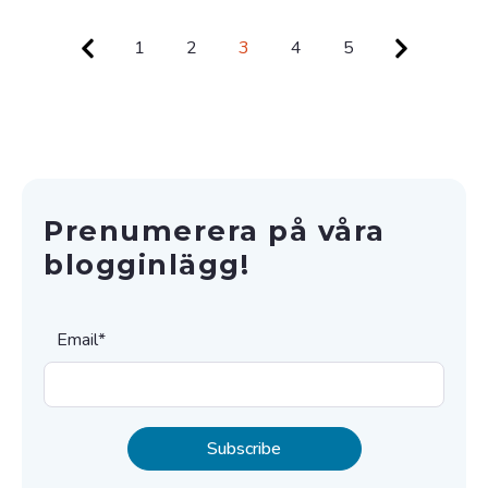
1
2
3
4
5
Prenumerera på våra
blogginlägg!
Email
*