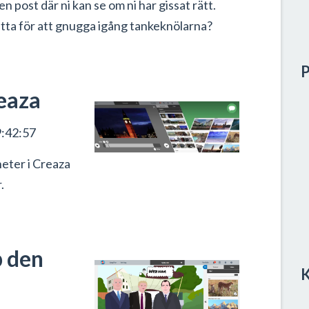
en post där ni kan se om ni har gissat rätt.
detta för att gnugga igång tankeknölarna?
P
eaza
:42:57
heter i Creaza
.
 den
K