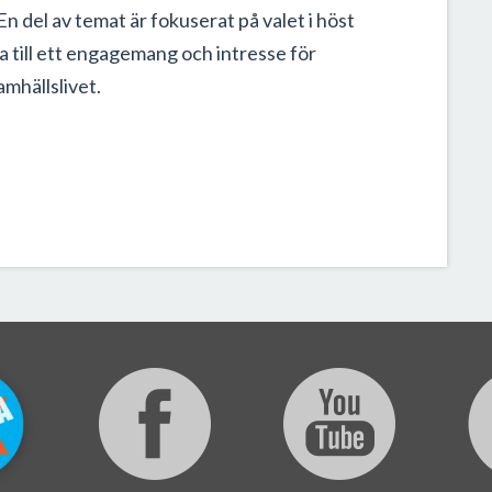
n del av temat är fokuserat på valet i höst
a till ett engagemang och intresse för
amhällslivet.