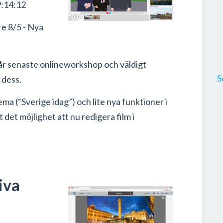
:14:12
e 8/5 - Nya
vår senaste onlineworkshop och väldigt
S
 dess.
ema (“Sverige idag”) och lite nya funktioner i
 det möjlighet att nu redigera film i
iva