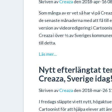
Skriven av
Creaza
den 2018-apr-16 08
Som många av er vet så har vi på Creaz
de senaste månaderna med att få till e
version av videoredigering i Cartoonis
Creaza i över ⅓ av Sveriges kommuner 
till detta.
Läs mer...
Nytt efterlängtat te
Creaza, Sverige idag
Skriven av
Creaza
den 2018-mar-26 1
I fredags släppte vi ett nytt, högaktuel
Cartoonist för att hjälpa elever att ä