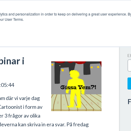
ytics and personalization in order to keep on delivering a great user experience. By
our User Terms.
P
E
inar i
:05:44
am där vi varje dag
F
artoonist i form av
r 3 frågor av olika
leverna kan skriva in era svar. På fredag