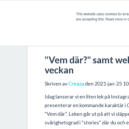
This website uses cookies for anal
are accepting this. Read more in 
"Vem där?" samt web
veckan
Skriven av
Creaza
den 2021-jan-25 10
Idag lanserar vi en liten lek på Instagr
presenterar en kommande karaktär i C
"Vem där". Leken går ut på att vi släppe
svårighetsgrad i "stories" där du och e