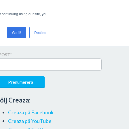
Login/register
 continuing using our site, you
Got it!
Decline
renumerera på uppdateringar
POST
*
ölj Creaza:
Creaza på Facebook
Creaza på YouTube