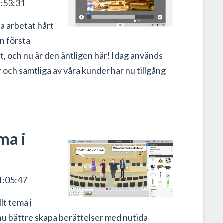
:53:31
a arbetat hårt
n första
t, och nu är den äntligen här! Idag används
och samtliga av våra kunder har nu tillgång
ma i
!
1:05:47
lt tema i
nnu bättre skapa berättelser med nutida