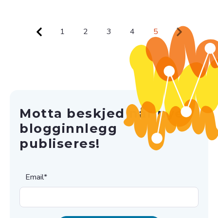
1
2
3
4
5
Motta beskjed når nye
blogginnlegg
publiseres!
Email
*