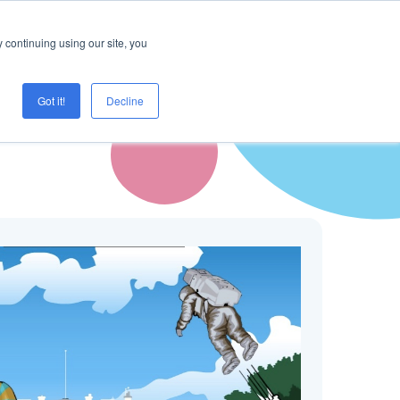
Logg inn
Prøve Creaza?
 continuing using our site, you
Got it!
Decline