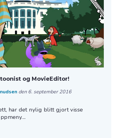
rtoonist og MovieEditor!
Knudsen
den 6. september 2016
t, har det nylig blitt gjort visse
ppmeny....