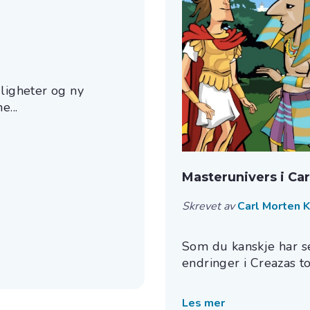
uligheter og ny
e...
Masterunivers i Ca
Skrevet av
Carl Morten 
Som du kanskje har set
endringer i Creazas to
Les mer