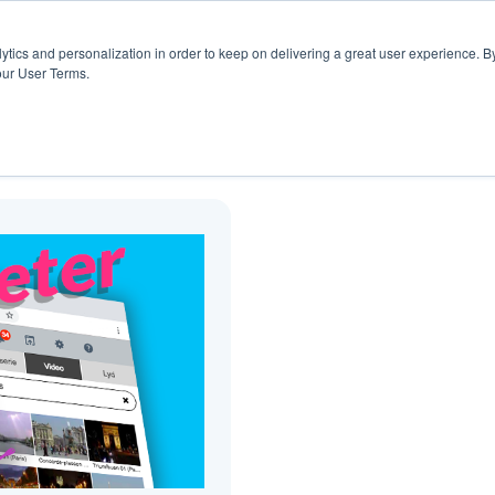
rs
Blogg
ytics and personalization in order to keep on delivering a great user experience. By
our User Terms.
Blogg ( Overganger )