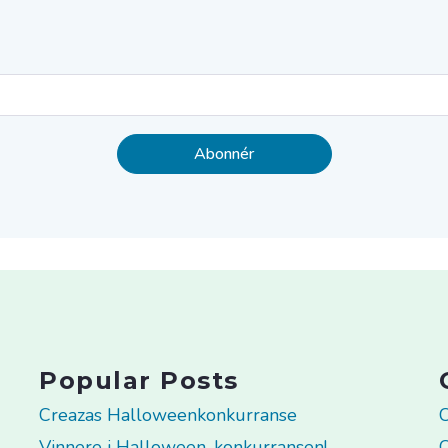
Popular Posts
Creazas Halloweenkonkurranse
C
Vinnere i Halloween-konkurransen!
C