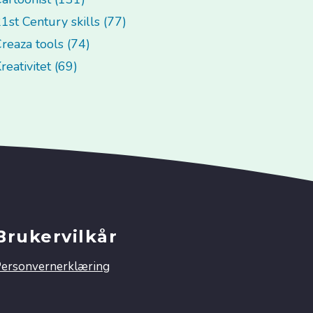
1st Century skills (77)
reaza tools (74)
reativitet (69)
Brukervilkår
ersonvernerklæring