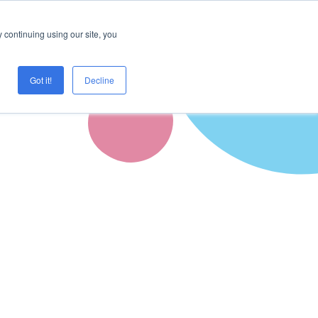
Logg inn
Prøve Creaza?
 continuing using our site, you
Got it!
Decline