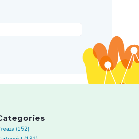
Categories
reaza (152)
artoonist (131)