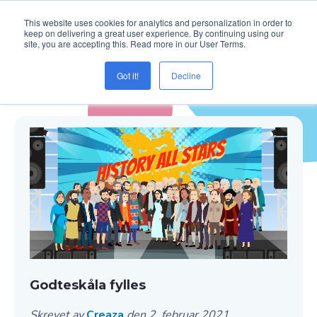
This website uses cookies for analytics and personalization in order to
keep on delivering a great user experience. By continuing using our
site, you are accepting this. Read more in our User Terms.
Got it!
Decline
Blogg ( Kreativitet )
Godteskåla fylles
Skrevet av
Creaza
den 2. februar 2021