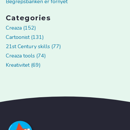
Begrepsbanken er fornyet
Categories
Creaza (152)
Cartoonist (131)
21st Century skills (77)
Creaza tools (74)
Kreativitet (69)