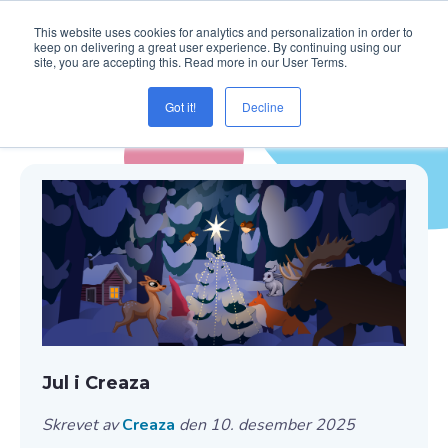
This website uses cookies for analytics and personalization in order to
keep on delivering a great user experience. By continuing using our
site, you are accepting this. Read more in our User Terms.
Got it!
Decline
Blogg ( jul )
Jul i Creaza
Skrevet av
Creaza
den 10. desember 2025