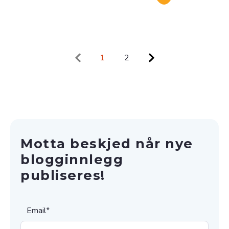
1
2
Motta beskjed når nye
blogginnlegg
publiseres!
Email
*