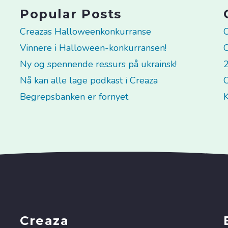
Popular Posts
Creazas Halloweenkonkurranse
C
Vinnere i Halloween-konkurransen!
C
Ny og spennende ressurs på ukrainsk!
2
Nå kan alle lage podkast i Creaza
C
Begrepsbanken er fornyet
K
Creaza