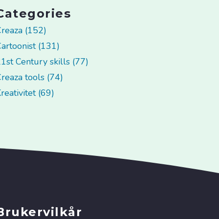
Categories
reaza (152)
artoonist (131)
1st Century skills (77)
reaza tools (74)
reativitet (69)
Brukervilkår