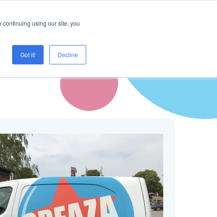
Logg inn
Prøve Creaza?
 continuing using our site, you
Got it!
Decline