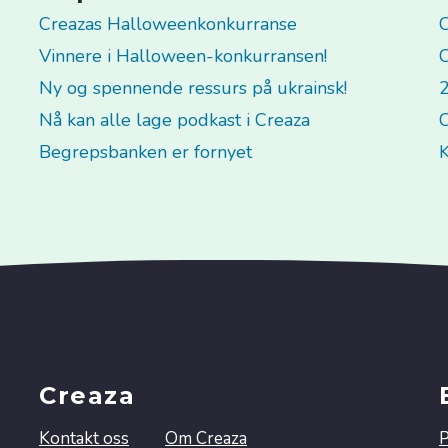
Creazas Halloweenkonkurranse
C
Vinnere i Halloween-konkurransen!
C
Ny og spennende ressurs på ukrainsk!
2
Nå kan alle lage podkast i Creaza
C
Begrepsbanken er fornyet
K
Creaza
Kontakt oss
Om Creaza
P