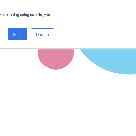
Logg inn
Prøve Creaza?
 continuing using our site, you
Got it!
Decline