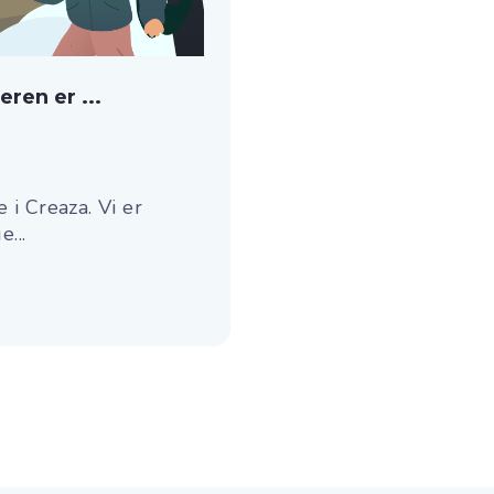
ren er ...
 i Creaza. Vi er
...