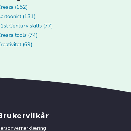
reaza (152)
artoonist (131)
1st Century skills (77)
reaza tools (74)
reativitet (69)
Brukervilkår
ersonvernerklæring