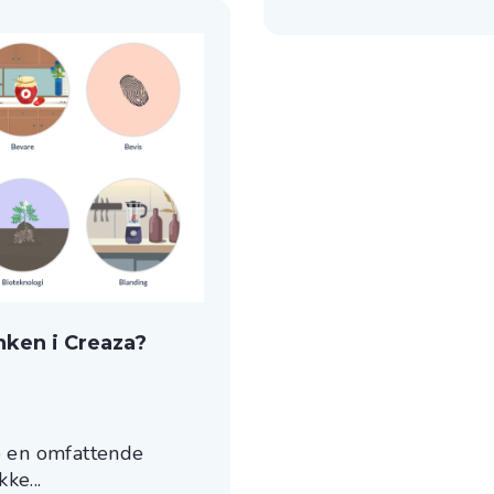
nken i Creaza?
pp en omfattende
ke...