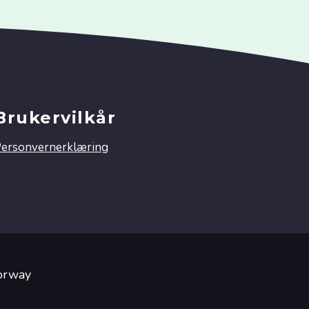
Brukervilkår
ersonvernerklæring
Norway