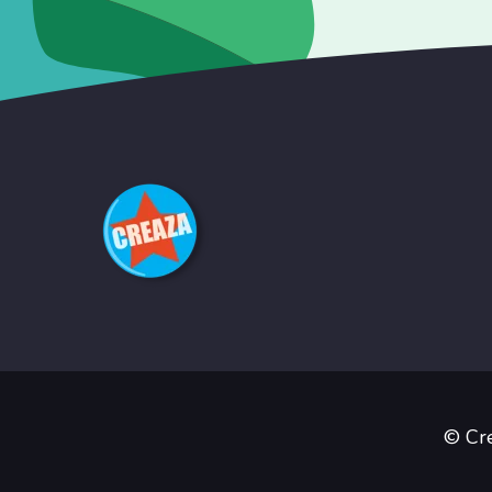
© Cre