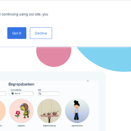
Logg inn
Prøve Creaza?
 continuing using our site, you
Got it!
Decline