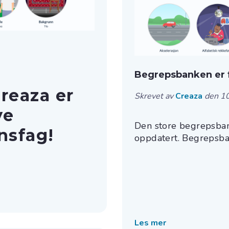
Begrepsbanken er 
reaza er
Skrevet av
Creaza
den 1
ye
Den store begrepsban
nsfag!
oppdatert. Begrepsban
Les mer