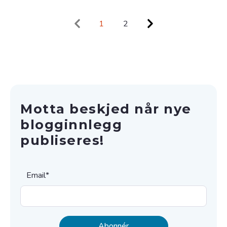
1
2
Motta beskjed når nye
blogginnlegg
publiseres!
Email
*