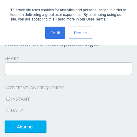
This website uses cookies for analytics and personalization in order to
keep on delivering a great user experience. By continuing using our
site, you are accepting this. Read more in our User Terms.
Got it!
Decline
Abonner til e-mail opdateringer
EMAIL
*
NOTIFICATION FREQUENCY
*
INSTANT
DAILY