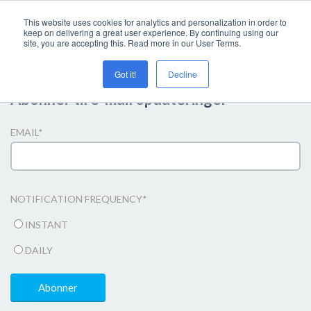
This website uses cookies for analytics and personalization in order to
keep on delivering a great user experience. By continuing using our
site, you are accepting this. Read more in our User Terms.
Got it!
Decline
Abonner til e-mail opdateringer
EMAIL
*
NOTIFICATION FREQUENCY
*
INSTANT
DAILY