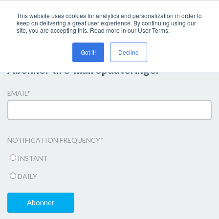
This website uses cookies for analytics and personalization in order to
keep on delivering a great user experience. By continuing using our
site, you are accepting this. Read more in our User Terms.
Got it!
Decline
Abonner til e-mail opdateringer
EMAIL
*
NOTIFICATION FREQUENCY
*
INSTANT
DAILY