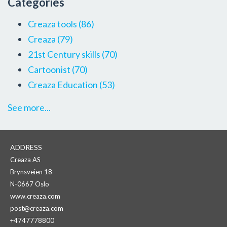
Categories
Creaza tools
(86)
Creaza
(79)
21st Century skills
(70)
Cartoonist
(70)
Creaza Education
(53)
See more...
ADDRESS
Creaza AS
Brynsveien 18
N-0667 Oslo
www.creaza.com
post@creaza.com
+4747778800