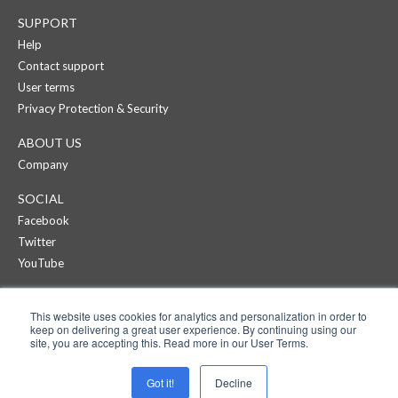
SUPPORT
Help
Contact support
User terms
Privacy Protection & Security
ABOUT US
Company
SOCIAL
Facebook
Twitter
YouTube
CREAZA
This website uses cookies for analytics and personalization in order to
Products
keep on delivering a great user experience. By continuing using our
Pricing
site, you are accepting this. Read more in our User Terms.
APPS
Got it!
Decline
Cartoonist on iPad