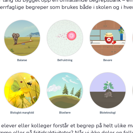
ver lang tid bygget opp en omfattende begrepsbank – en
verrfaglige begreper som brukes både i skolen og i hve
elever eller kolleger forstår et begrep på helt ulike m
e eller på fritidsaktiviteter? Når vi ikke deler en fell