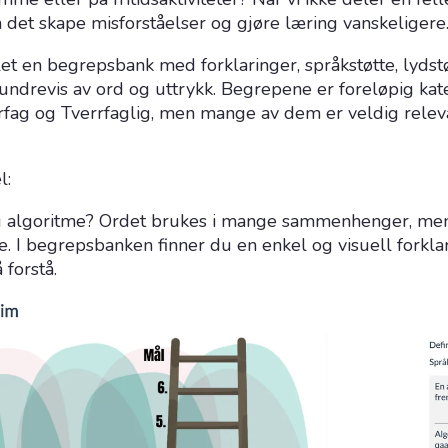
n det skape misforståelser og gjøre læring vanskeligere.
klet en begrepsbank med forklaringer, språkstøtte, lydst
undrevis av ord og uttrykk. Begrepene er foreløpig kat
rfag og Tverrfaglig, men mange av dem er veldig releva
l:
g algoritme? Ordet brukes i mange sammenhenger, me
re. I begrepsbanken finner du en enkel og visuell forkla
 forstå.