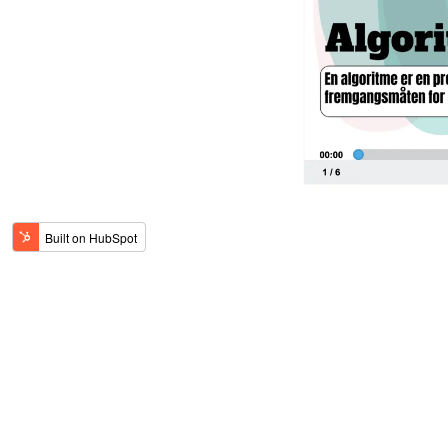
Vi jobber kontinu
språk- og lydstøtte