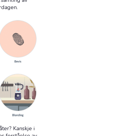
 samling av
rdagen.
åter? Kanskje i
es forståelse av