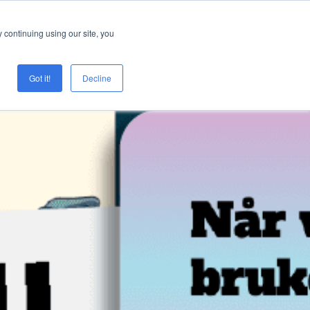
Logg inn
Prøve Creaza?
 continuing using our site, you
Got it!
Decline