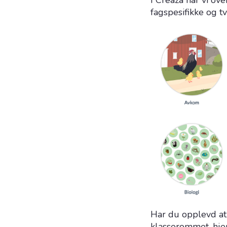
I Creaza har vi o
fagspesifikke og t
Har du opplevd at 
klasserommet, hjemm