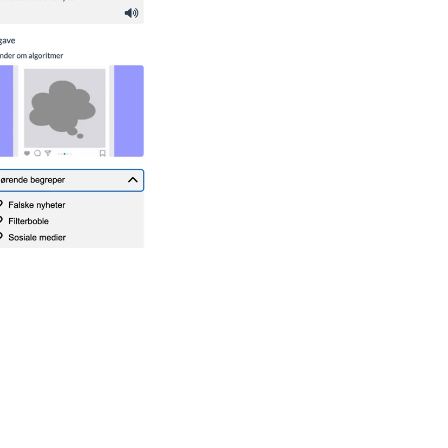
annet med mer
mfunnsfag.