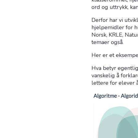
ord og uttrykk, ka
Derfor har vi utvi
hjelpemidler for h
Norsk, KRLE, Natu
temaer også.
Her er et eksempe
Hva betyr egentli
vanskelig å forkla
lettere for elever å