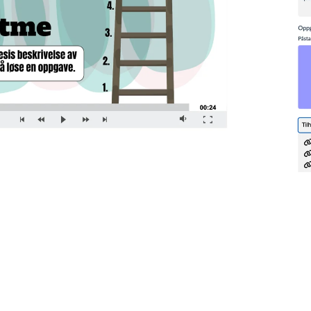
erlig med å utvide og forbedre begrepsbanken, blant 
. I løpet av året vil vi også legge til nye begreper i sa