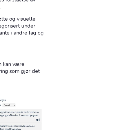
.
øtte og visuelle
egorisert under
nte i andre fag og
n kan være
ring som gjør det